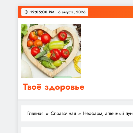
Перейти
12:05:00 PM
6 августа, 2026
к
содержимому
Твоё здоровье
Сайт о правильном питании, женском и мужском з
Главная
Справочная
Неофарм, аптечный пу