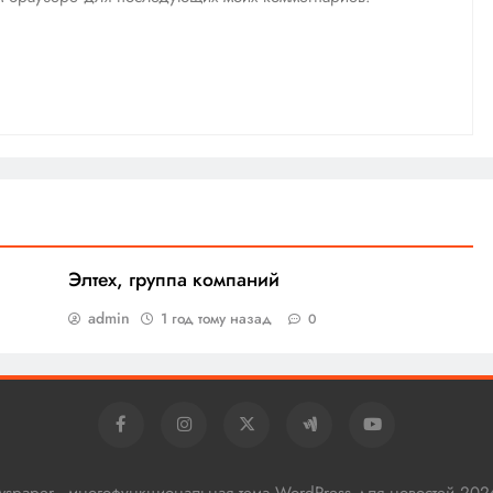
Элтех, группа компаний
admin
1 год тому назад
0