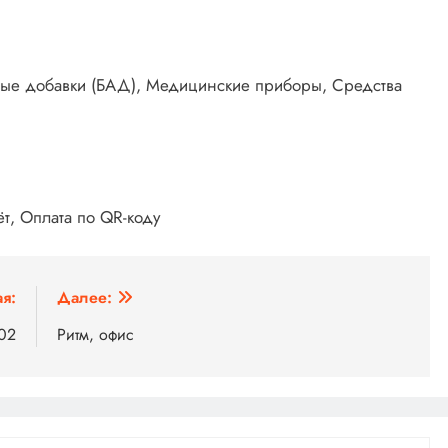
вные добавки (БАД), Медицинские приборы, Средства
т, Оплата по QR-коду
я:
Далее:
702
Ритм, офис