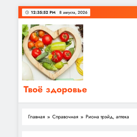
Перейти
12:35:52 PM
8 августа, 2026
к
содержимому
Твоё здоровье
Сайт о правильном питании, женском и мужском з
Главная
Справочная
Риона трэйд, аптека